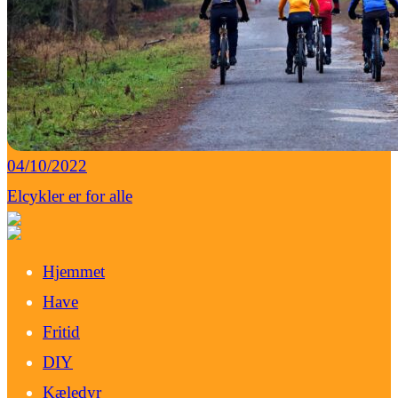
04/10/2022
Elcykler er for alle
Hjemmet
Have
Fritid
DIY
Kæledyr