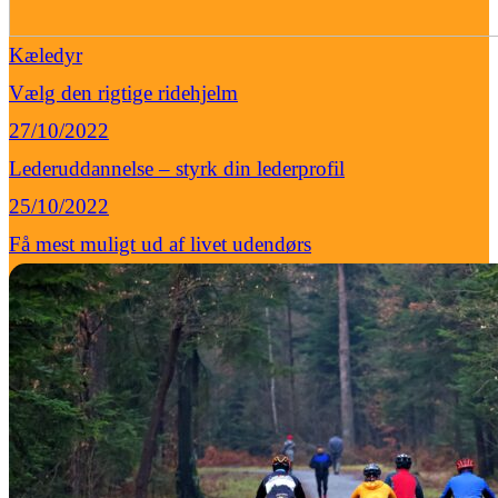
Kæledyr
Vælg den rigtige ridehjelm
27/10/2022
Lederuddannelse – styrk din lederprofil
25/10/2022
Få mest muligt ud af livet udendørs