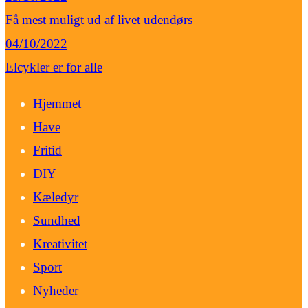
Få mest muligt ud af livet udendørs
04/10/2022
Elcykler er for alle
Hjemmet
Have
Fritid
DIY
Kæledyr
Sundhed
Kreativitet
Sport
Nyheder