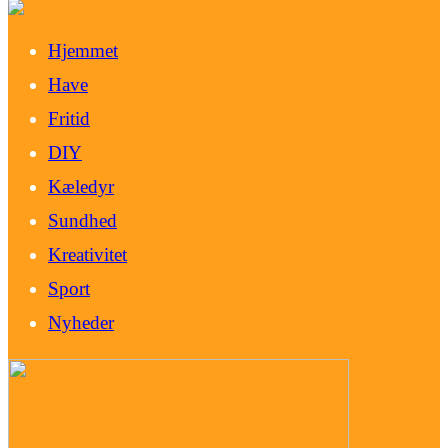
Hjemmet
Have
Fritid
DIY
Kæledyr
Sundhed
Kreativitet
Sport
Nyheder